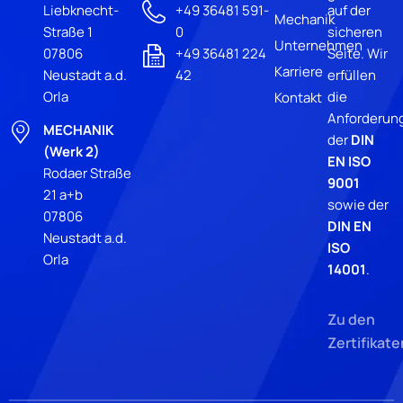
Liebknecht-
+49 36481 591-
auf der
Mechanik
Straße 1
0
sicheren
Unternehmen
07806
+49 36481 224
Seite. Wir
Karriere
Neustadt a.d.
42
erfüllen
Orla
die
Kontakt
Anforderun
MECHANIK
der
DIN
(Werk 2)
EN ISO
Rodaer Straße
9001
21 a+b
sowie der
07806
DIN EN
Neustadt a.d.
ISO
Orla
14001
.
Zu den
Zertifikate