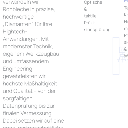
E
verwandeln wir
Optische
T
Rohbleche in präzise,
&
K
hochwertige
taktile
H
Präzi­
„Diamanten“ für Ihre
m
sionsprüfung
Hightech-
Pr
Anwendungen. Mit
s
modernster Technik,
&
eigenem Werkzeugbau
W
und umfassendem
Engineering
gewährleisten wir
höchste Maßhaltigkeit
und Qualität – von der
sorgfältigen
Datenprüfung bis zur
finalen Vermessung.
Dabei setzen wir auf eine