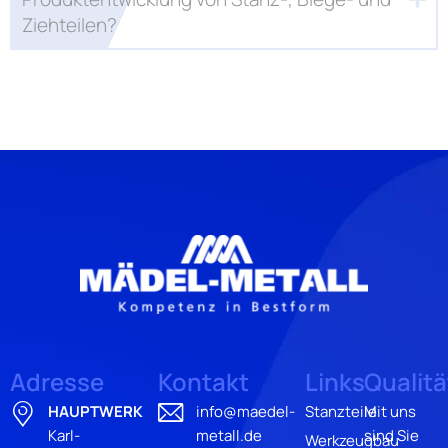
Ziehteilen?
Adresse
Kontakt
Links
Qualitä
HAUPTWERK
info@maedel-
Stanzteile
Mit uns
Karl-
metall.de
sind Sie
Werkzeugbau