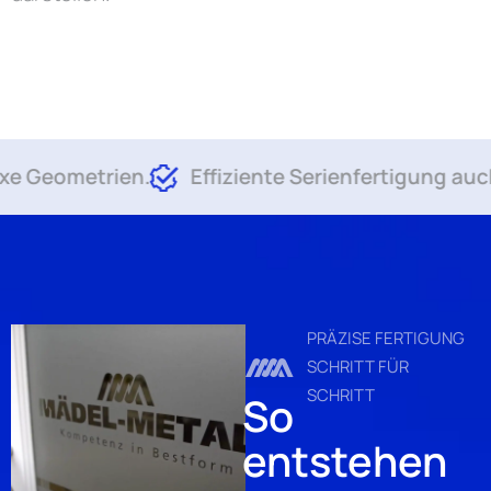
etrien.
Effiziente Serienfertigung auch bei g
PRÄZISE FERTIGUNG
SCHRITT FÜR
SCHRITT
So
entstehen